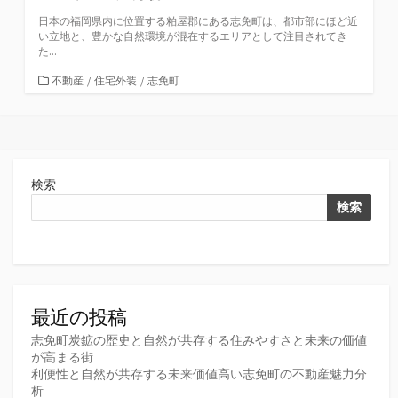
日本の福岡県内に位置する粕屋郡にある志免町は、都市部にほど近
い立地と、豊かな自然環境が混在するエリアとして注目されてき
た...
カ
不動産
/
住宅外装
/
志免町
テ
ゴ
リ
ー
検索
検索
最近の投稿
志免町炭鉱の歴史と自然が共存する住みやすさと未来の価値
が高まる街
利便性と自然が共存する未来価値高い志免町の不動産魅力分
析