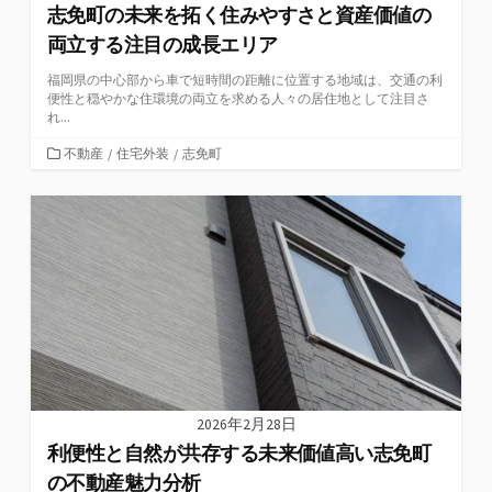
志免町の未来を拓く住みやすさと資産価値の
両立する注目の成長エリア
福岡県の中心部から車で短時間の距離に位置する地域は、交通の利
便性と穏やかな住環境の両立を求める人々の居住地として注目さ
れ...
カ
不動産
/
住宅外装
/
志免町
テ
ゴ
リ
ー
2026年2月28日
利便性と自然が共存する未来価値高い志免町
の不動産魅力分析