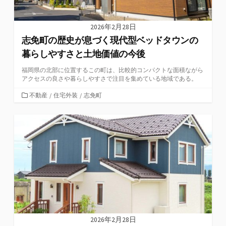
2026年2月28日
志免町の歴史が息づく現代型ベッドタウンの
暮らしやすさと土地価値の今後
福岡県の北部に位置するこの町は、比較的コンパクトな面積ながら
アクセスの良さや暮らしやすさで注目を集めている地域である。
カ
不動産
/
住宅外装
/
志免町
テ
ゴ
リ
ー
2026年2月28日