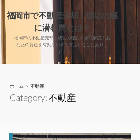
コ
ン
福岡市で不動産売却！成功の裏
テ
に潜む罠とは？
ン
ツ
検
福岡市の不動産売却、成功の秘訣を徹底解説！あ
索
へ
なたの資産を有効活用する方法がここにありま
切
ス
す。
り
キ
替
え
ッ
プ
ホーム
> 不動産
Category:
不動産