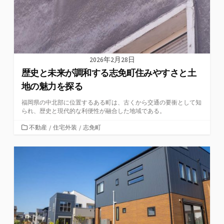
2026年2月28日
歴史と未来が調和する志免町住みやすさと土
地の魅力を探る
福岡県の中北部に位置するある町は、古くから交通の要衝として知
られ、歴史と現代的な利便性が融合した地域である。
カ
不動産
/
住宅外装
/
志免町
テ
ゴ
リ
ー