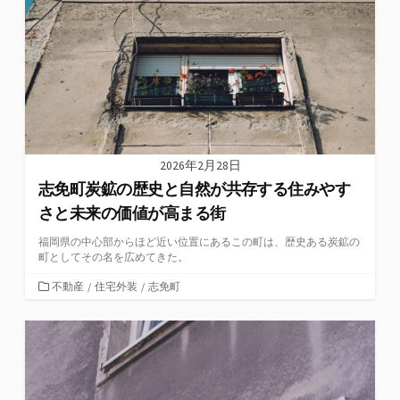
2026年2月28日
志免町炭鉱の歴史と自然が共存する住みやす
さと未来の価値が高まる街
福岡県の中心部からほど近い位置にあるこの町は、歴史ある炭鉱の
町としてその名を広めてきた。
カ
不動産
/
住宅外装
/
志免町
テ
ゴ
リ
ー